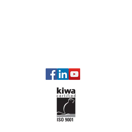
Unser
Gas Man
Regel Sy
Automati
Motoren
Motoren 
Emission