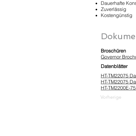
Dauerhafte Kons
Zuverlässig
Kostengünstig
Dokumen
Broschüren
Governor Broch
Datenblätter
HT-TM22075 Dat
HT-TM22075 Dat
HT-TM2200E-75 
Vorherige