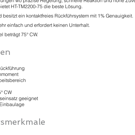
ungen wo präzise Regelung, schnelle Reaktion und hohe Zuve
 bietet HT-TM2200-75 die beste Lösung.
d besitzt ein kontaktfreies Rückführsystem mit 1% Genauigkeit.
ehr einfach und erfordert keinen Unterhalt.
el beträgt 75° CW.
ten
 Rückführung
ehmoment
beitsbereich
75° CW
tseinsatz geeignet
Einbaulage
gsmerkmale