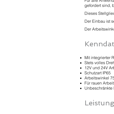
Für alle Anwend
gefordert sind,
Dieses Stellglie
Der Einbau ist s
Der Arbeitswink
Kennda
Mit integrierter
Stets volles Dr
12V und 24V Ar
Schutzart IP65
Arbeitswinkel 
Für rauen Arbei
Unbeschränkte 
Leistun