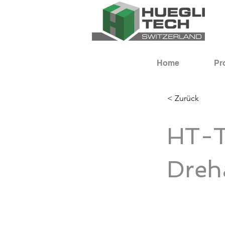
Home
Pr
< Zurück
HT-T
Dreha