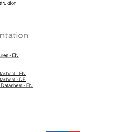
truktion
tation
ures - EN
asheet - EN
asheet - DE
Datasheet - EN