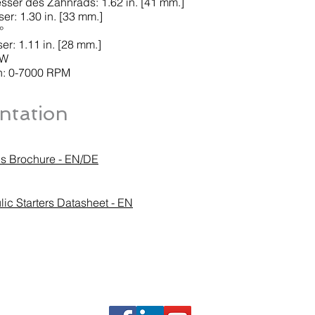
er des Zahnrads: 1.62 in. [41 mm.]
er: 1.30 in. [33 mm.]
°
r: 1.11 in. [28 mm.]
CW
h: 0-7000 RPM
tation
ons Brochure - EN/DE
lic Starters Datasheet - EN