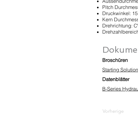
Aussendurchmess
Pitch Durchmess
Druckwinkel: 15
Kern Durchmesse
Drehrichtung: 
Drehzahlbereic
Dokumen
Broschüren
Starting Soluti
Datenblätter
B-Series Hydrau
Vorherige