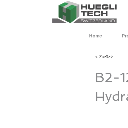
Home
Pr
< Zurück
B2-
Hydra