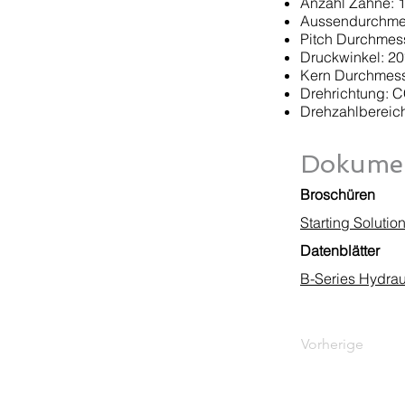
Anzahl Zähne: 
Aussendurchmess
Pitch Durchmess
Druckwinkel: 20
Kern Durchmesse
Drehrichtung: 
Drehzahlbereic
Dokumen
Broschüren
Starting Soluti
Datenblätter
B-Series Hydrau
Vorherige