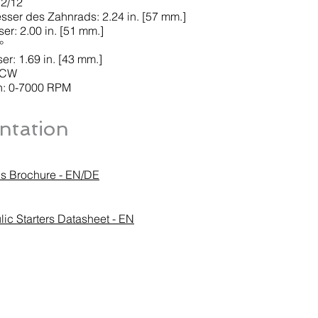
12/12
er des Zahnrads: 2.24 in. [57 mm.]
er: 2.00 in. [51 mm.]
°
r: 1.69 in. [43 mm.]
CCW
h: 0-7000 RPM
tation
ons Brochure - EN/DE
lic Starters Datasheet - EN