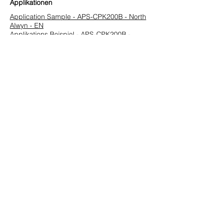
Applikationen
Application Sample - APS-CPK200B - North
Alwyn - EN
Applikations Beispiel - APS-CPK200B -
North Alwyn - DE
Vorherige
Nächste
HUEGLI TECH AG (Ltd.)
Murgenthalstrasse 30
CH-4900 Langenthal
Tel:
+41 (0)62 916 50 30
Fax: +41 (0)62 916 50 35
E-Mail:
sales@huegli-tech.com
Öffnungszeiten an Werktagen
07.30 - 12.00
;
13.15-17.00