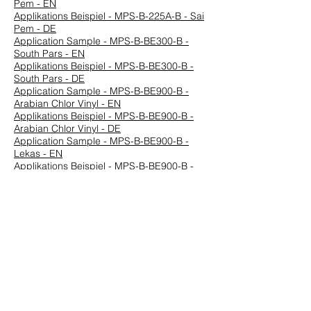
Pem - EN
Applikations Beispiel - MPS-B-225A-B - Sai
Pem - DE
Application Sample - MPS-B-BE300-B -
South Pars - EN
Applikations Beispiel - MPS-B-BE300-B -
South Pars - DE
Application Sample - MPS-B-BE900-B -
Arabian Chlor Vinyl - EN
Applikations Beispiel - MPS-B-BE900-B -
Arabian Chlor Vinyl - DE
Application Sample - MPS-B-BE900-B -
Lekas - EN
Applikations Beispiel - MPS-B-BE900-B -
Lekas - DE
Application Sample - MPS-G-600A - Usan -
EN
Applikations Beispiel - MPS-G-600A - Usan
- DE
Vorherige
Nächste
HUEGLI TECH AG (Ltd.)
Murgenthalstrasse 30