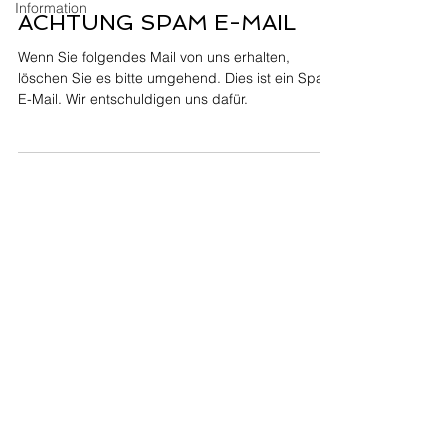
Information
ACHTUNG SPAM E-MAIL
Wenn Sie folgendes Mail von uns erhalten,
löschen Sie es bitte umgehend. Dies ist ein Spam
E-Mail. Wir entschuldigen uns dafür.
HUEGLI TECH AG (Ltd.)
Murgenthalstrasse 30
CH-4900 Langenthal
Tel:
+41 (0)62 916 50 30
Fax: +41 (0)62 916 50 35
E-Mail:
sales@huegli-tech.com
Öffnungszeiten an Werktagen
07.30 - 12.00
;
13.15-17.00