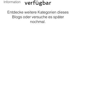
verfügbar
Information
Entdecke weitere Kategorien dieses
Blogs oder versuche es später
nochmal.
HUEGLI TECH AG (Ltd.)
Murgenthalstrasse 30
CH-4900 Langenthal
Tel:
+41 (0)62 916 50 30
Fax: +41 (0)62 916 50 35
E-Mail:
sales@huegli-tech.com
Öffnungszeiten an Werktagen
07.30 - 12.00
;
13.15-17.00